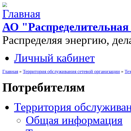
Перейти к основному содержанию
АО "Распределительная 
Распределяя энергию, дел
Личный кабинет
Дополнительное меню
Главная
»
Территория обслуживания сетевой организации
»
Те
Вы здесь
Потребителям
Территория обслуживан
Общая информация